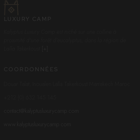
LUXURY CAMP
Kalyptus Luxury Camp est niché sur une colline à
proximité d'une forêt d'eucalyptus, dans la région de
Lalla Takerkoust
[+]
COORDONNÉES
Douar Talat, Inoualen Lalla Takerkoust Marrakech Maroc
+212 (0) 632 145 145
contact@kalyptusluxurycamp.com
www.kalyptusluxurycamp.com